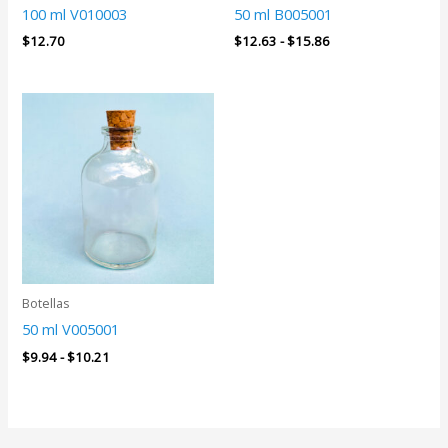
100 ml V010003
50 ml B005001
$
12.70
$
12.63
-
$
15.86
Rango
de
precios:
desde
$9.94
hasta
$10.21
Botellas
50 ml V005001
$
9.94
-
$
10.21