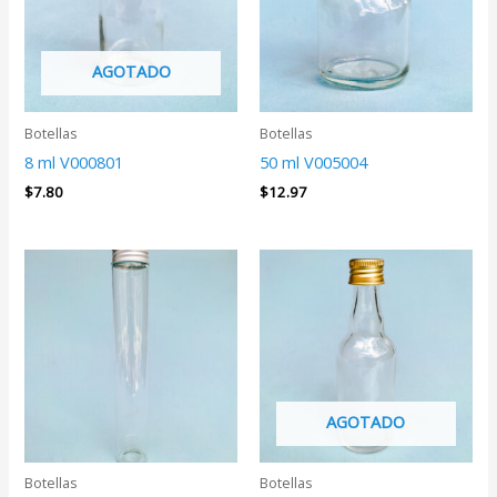
AGOTADO
Botellas
Botellas
8 ml V000801
50 ml V005004
$
7.80
$
12.97
Rango
de
precios:
desde
$12.63
hasta
$15.86
AGOTADO
Botellas
Botellas